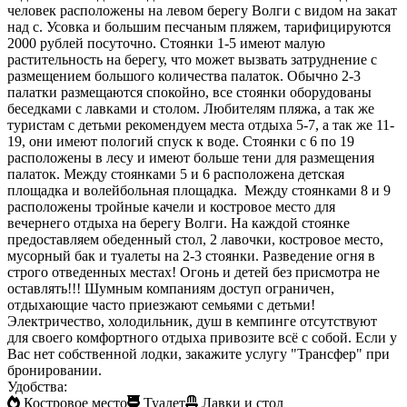
человек расположены на левом берегу Волги с видом на закат
над с. Усовка и большим песчаным пляжем, тарифицируются
2000 рублей посуточно. Стоянки 1-5 имеют малую
растительность на берегу, что может вызвать затруднение с
размещением большого количества палаток. Обычно 2-3
палатки размещаются спокойно, все стоянки оборудованы
беседками с лавками и столом. Любителям пляжа, а так же
туристам с детьми рекомендуем места отдыха 5-7, а так же 11-
19, они имеют пологий спуск к воде. Стоянки с 6 по 19
расположены в лесу и имеют больше тени для размещения
палаток. Между стоянками 5 и 6 расположена детская
площадка и волейбольная площадка. Между стоянками 8 и 9
расположены тройные качели и костровое место для
вечернего отдыха на берегу Волги. На каждой стоянке
предоставляем обеденный стол, 2 лавочки, костровое место,
мусорный бак и туалеты на 2-3 стоянки. Разведение огня в
строго отведенных местах! Огонь и детей без присмотра не
оставлять!!! Шумным компаниям доступ ограничен,
отдыхающие часто приезжают семьями с детьми!
Электричество, холодильник, душ в кемпинге отсутствуют
для своего комфортного отдыха привозите всё с собой. Если у
Вас нет собственной лодки, закажите услугу "Трансфер" при
бронировании.
Удобства:
Костровое место
Туалет
Лавки и стол