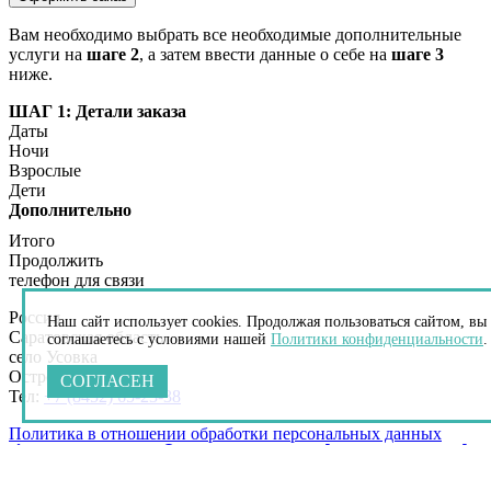
Вам необходимо выбрать все необходимые дополнительные
услуги на
шаге 2
, а затем ввести данные о себе на
шаге 3
ниже.
ШАГ 1: Детали заказа
Даты
Ночи
Взрослые
Дети
Дополнительно
Итого
Продолжить
телефон для связи
Россия
Наш сайт использует cookies. Продолжая пользоваться сайтом, вы
Саратовская область
соглашаетесь с условиями нашей
Политики конфиденциальности
.
село Усовка
Остров на Волге
СОГЛАСЕН
Тел:
+7 (8452) 65-23-38
Политика в отношении обработки персональных данных
Главная
Фото
Контакты
Назад
Бронирование
Стоянки
Заказать