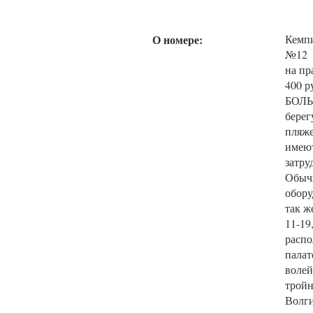
О номере:
Кемп
№12 в
на пр
400 р
БОЛЬ
берег
пляже
имеют
затру
Обычн
обору
так ж
11-19
распо
палат
волей
тройн
Волги