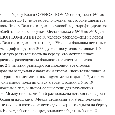
инг на берегу Волги OPENOSTROV Места отдыха с №1 до
мещают до 12 человек расположены на стороне фарватера,
авом берегу Волги с видом на судовой ход, тарифицируются
ублей за человека в сутки. Места отдыха с №13 до №19 для
ШОЙ КОМПАНИИ до 30 человек расположены на левом
у Волги с видом на закат над с. Усовка и большим песчаным
м, тарифицируются 2000 рублей посуточно. Стоянки 1-5
 малую растительность на берегу, что может вызвать
днение с размещением большого количества палаток.
о 2-3 палатки размещаются спокойно, все стоянки
дованы беседками с лавками и столом. Любителям пляжа, а
е туристам с детьми рекомендуем места отдыха 5-7, а так же
, они имеют пологий спуск к воде. Стоянки с 6 по 19
ложены в лесу и имеют больше тени для размещения
ок. Между стоянками 5 и 6 расположена детская площадка и
больная площадка. Между стоянками 8 и 9 расположены
ые качели и костровое место для вечернего отдыха на берегу
. На каждой стоянке предоставляем обеденный стол, 2