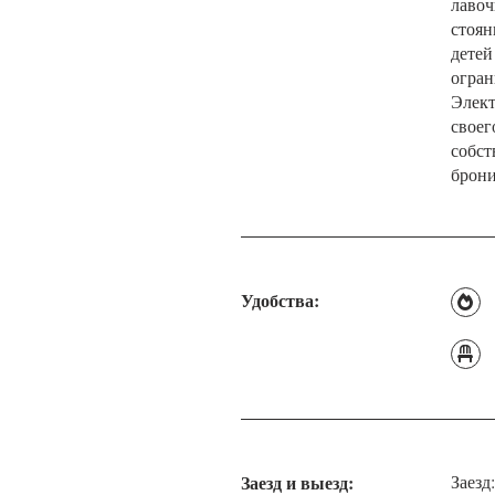
лавоч
стоян
детей
огран
Элект
своег
собст
брони
Удобства:
Заезд и выезд:
Заезд: