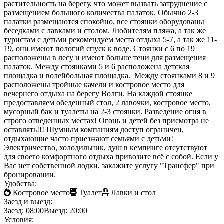
растительность на берегу, что может вызвать затруднение с
размещением большого количества палаток. Обычно 2-3
палатки размещаются спокойно, все стоянки оборудованы
беседками с лавками и столом. Любителям пляжа, а так же
туристам с детьми рекомендуем места отдыха 5-7, а так же 11-
19, они имеют пологий спуск к воде. Стоянки с 6 по 19
расположены в лесу и имеют больше тени для размещения
палаток. Между стоянками 5 и 6 расположена детская
площадка и волейбольная площадка. Между стоянками 8 и 9
расположены тройные качели и костровое место для
вечернего отдыха на берегу Волги. На каждой стоянке
предоставляем обеденный стол, 2 лавочки, костровое место,
мусорный бак и туалеты на 2-3 стоянки. Разведение огня в
строго отведенных местах! Огонь и детей без присмотра не
оставлять!!! Шумным компаниям доступ ограничен,
отдыхающие часто приезжают семьями с детьми!
Электричество, холодильник, душ в кемпинге отсутствуют
для своего комфортного отдыха привозите всё с собой. Если у
Вас нет собственной лодки, закажите услугу "Трансфер" при
бронировании.
Удобства:
Костровое место
Туалет
Лавки и стол
Заезд и выезд:
Заезд: 08:00
Выезд: 20:00
Условия: