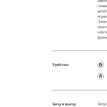
лавоч
стоян
детей
огран
Элект
своег
собст
брони
Удобства:
Заезд и выезд:
Заезд: