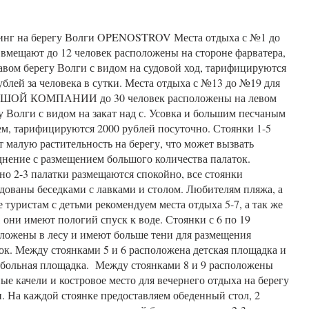
инг на берегу Волги OPENOSTROV Места отдыха с №1 до
мещают до 12 человек расположены на стороне фарватера,
авом берегу Волги с видом на судовой ход, тарифицируются
ублей за человека в сутки. Места отдыха с №13 до №19 для
ШОЙ КОМПАНИИ до 30 человек расположены на левом
у Волги с видом на закат над с. Усовка и большим песчаным
м, тарифицируются 2000 рублей посуточно. Стоянки 1-5
 малую растительность на берегу, что может вызвать
днение с размещением большого количества палаток.
о 2-3 палатки размещаются спокойно, все стоянки
дованы беседками с лавками и столом. Любителям пляжа, а
е туристам с детьми рекомендуем места отдыха 5-7, а так же
, они имеют пологий спуск к воде. Стоянки с 6 по 19
ложены в лесу и имеют больше тени для размещения
ок. Между стоянками 5 и 6 расположена детская площадка и
больная площадка. Между стоянками 8 и 9 расположены
ые качели и костровое место для вечернего отдыха на берегу
. На каждой стоянке предоставляем обеденный стол, 2