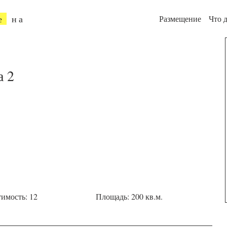
е
на
Размещение
Что д
а 2
имость: 12
Площадь: 200 кв.м.